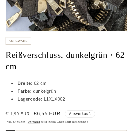
Medien
1
KURZWARE
in
Modal
öffnen
Reißverschluss, dunkelgrün · 62
cm
Breite:
62 cm
Farbe:
dunkelgrün
Lagercode:
L1X1X002
Normaler
Verkaufspreis
€6,55 EUR
€11,90 EUR
Ausverkauft
Preis
Inkl. Steuern.
Versand
wird beim Checkout berechnet