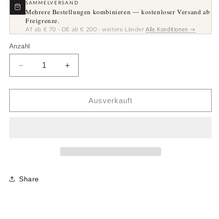
SAMMELVERSAND
Mehrere Bestellungen kombinieren — kostenloser Versand ab
Freigrenze.
AT ab € 70 · DE ab € 200 · weitere Länder
Alle Konditionen →
Anzahl
Anzahl
Verringere
Erhöhe
die
die
Menge
Menge
für
für
Ausverkauft
Reißverschluss,
Reißverschluss,
dunkelgrün
dunkelgrün
·
·
62
62
cm
cm
Share