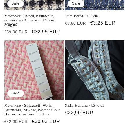
Sale
Sale
Meterware · Tweed, Baumwolle,
Trim Tweed · 100 cm
schwarz. weiß, Kariert · 145 cm
Normaler
Verkaufspreis
€3,25 EUR
€5,90 EUR
360g/m2
Preis
Normaler
Verkaufspreis
€32,95 EUR
€59,90 EUR
Preis
Sale
Meterware · Strickstoff, Wolle,
Satin, Hellblau · 95×6 cm
Baumwolle, Viskose, Pantone Cloud
Normaler
€22,90 EUR
Dancer – rosa Töne · 130 cm
Preis
Normaler
Verkaufspreis
€30,03 EUR
€42,90 EUR
Preis