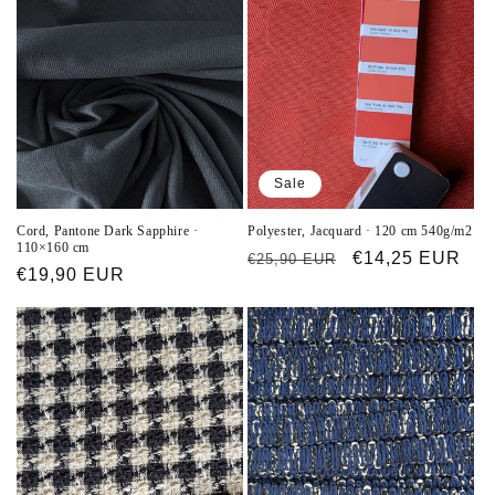
Sale
Cord, Pantone Dark Sapphire ·
Polyester, Jacquard · 120 cm 540g/m2
110×160 cm
Normaler
Verkaufspreis
€14,25 EUR
€25,90 EUR
Normaler
€19,90 EUR
Preis
Preis