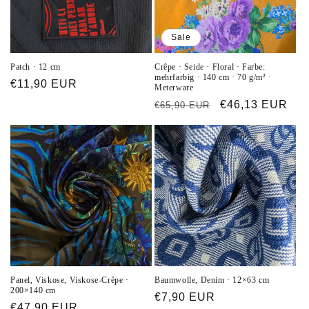
Sale
Patch · 12 cm
Crêpe · Seide · Floral · Farbe:
mehrfarbig · 140 cm · 70 g/m² ·
Normaler
€11,90 EUR
Meterware
Preis
Normaler
Verkaufspreis
€46,13 EUR
€65,90 EUR
Preis
Panel, Viskose, Viskose-Crêpe ·
Baumwolle, Denim · 12×63 cm
200×140 cm
Normaler
€7,90 EUR
Normaler
€47,90 EUR