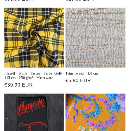
Preis
Preis
Flanell · Wolle · Tartan · Farbe: Gelb ·
Trim Tweed · 1,8 cm
145 cm · 250 g/m² · Meterware
Normaler
€5,90 EUR
Normaler
€39,90 EUR
Preis
Preis