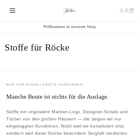
Direkt
zum
Inhalt
Willkommen in unserem Shop
K
Stoffe für Röcke
a
t
e
NUR FÜR EINGELOGGTE KUNDINNEN
g
Manche Beute ist nichts für die Auslage.
o
Stoffe mit originalem Marken-Logo, Designer-Schals und
r
Tücher von den großen Häusern — die zeigen wir nur
eingeloggten Kundinnen. Nicht weil wir kompliziert sind,
i
sondern weil diese Stücke besondere Sorgfalt verdienen.