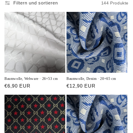
Filtern und sortieren
144 Produkte
Baumwolle, Webware · 26×53 cm
Baumwolle, Denim · 20×65 cm
Normaler
€6,90 EUR
Normaler
€12,90 EUR
Preis
Preis