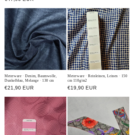
Preis
Preis
Meterware · Denim, Baumwolle,
Meterware · Reinleinen, Leinen · 150
Dunkelblau, Melange · 130 cm
cm 110g/m2
Normaler
€21,90 EUR
Normaler
€19,90 EUR
Preis
Preis