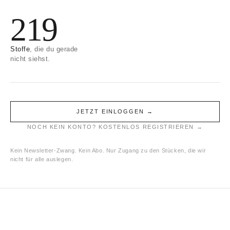
e
219
:
Stoffe
, die du gerade
nicht siehst.
JETZT EINLOGGEN →
NOCH KEIN KONTO? KOSTENLOS REGISTRIEREN →
Kein Newsletter-Zwang. Kein Abo. Nur Zugang zu den Stücken, die wir
nicht für alle auslegen.