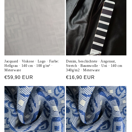
Jacquard · Viskose · Logo · Farbe:
Denim, beschichtete · Angeraut,
Hellgrau · 140 cm · 100 g/m² ·
Stretch · Baumwolle · Uni · 140 cm
Meterware
340g/m2 · Meterware
Normaler
€59,90 EUR
Normaler
€16,90 EUR
Preis
Preis