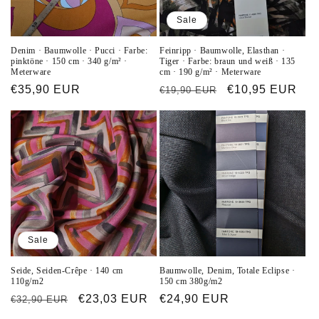
Sale
Denim · Baumwolle · Pucci · Farbe:
Feinripp · Baumwolle, Elasthan ·
pinktöne · 150 cm · 340 g/m² ·
Tiger · Farbe: braun und weiß · 135
Meterware
cm · 190 g/m² · Meterware
Normaler
€35,90 EUR
Normaler
Verkaufspreis
€10,95 EUR
€19,90 EUR
Preis
Preis
Sale
Seide, Seiden-Crêpe · 140 cm
Baumwolle, Denim, Totale Eclipse ·
110g/m2
150 cm 380g/m2
Normaler
Verkaufspreis
€23,03 EUR
Normaler
€24,90 EUR
€32,90 EUR
Preis
Preis