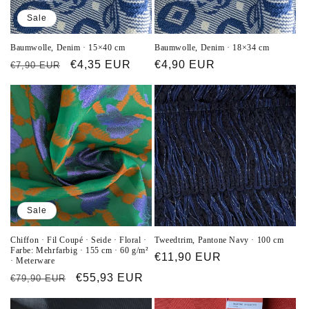
Sale
Baumwolle, Denim · 15×40 cm
Baumwolle, Denim · 18×34 cm
Normaler
Verkaufspreis
€4,35 EUR
Normaler
€4,90 EUR
€7,90 EUR
Preis
Preis
Sale
Chiffon · Fil Coupé · Seide · Floral ·
Tweedtrim, Pantone Navy · 100 cm
Farbe: Mehrfarbig · 155 cm · 60 g/m²
Normaler
€11,90 EUR
· Meterware
Preis
Normaler
Verkaufspreis
€55,93 EUR
€79,90 EUR
Preis