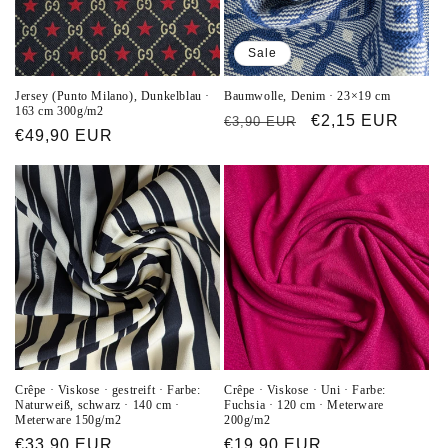
Sale
Jersey (Punto Milano), Dunkelblau ·
Baumwolle, Denim · 23×19 cm
163 cm 300g/m2
Normaler
Verkaufspreis
€2,15 EUR
€3,90 EUR
Normaler
€49,90 EUR
Preis
Preis
Crêpe · Viskose · gestreift · Farbe:
Crêpe · Viskose · Uni · Farbe:
Naturweiß, schwarz · 140 cm ·
Fuchsia · 120 cm · Meterware
Meterware 150g/m2
200g/m2
Normaler
€33,90 EUR
Normaler
€19,90 EUR