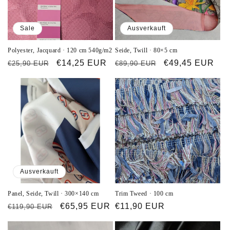
Sale
Ausverkauft
Polyester, Jacquard · 120 cm 540g/m2
Seide, Twill · 80×5 cm
Normaler
Verkaufspreis
€14,25 EUR
Normaler
Verkaufspreis
€49,45 EUR
€25,90 EUR
€89,90 EUR
Preis
Preis
Ausverkauft
Panel, Seide, Twill · 300×140 cm
Trim Tweed · 100 cm
Normaler
Verkaufspreis
€65,95 EUR
Normaler
€11,90 EUR
€119,90 EUR
Preis
Preis