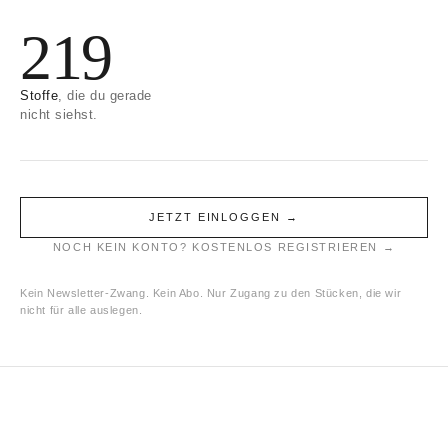
e
219
:
Stoffe
, die du gerade
nicht siehst.
JETZT EINLOGGEN →
NOCH KEIN KONTO? KOSTENLOS REGISTRIEREN →
Kein Newsletter-Zwang. Kein Abo. Nur Zugang zu den Stücken, die wir
nicht für alle auslegen.