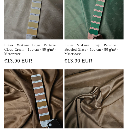
Futter · Viskose · Logo · Pantone
Futter · Viskose · Logo · Pantone
Cloud Cream · 150 cm · 80 g/m² ·
Beveled Glass · 150 cm · 80 g/m² ·
Meterware
Meterware
Normaler
€13,90 EUR
Normaler
€13,90 EUR
Preis
Preis