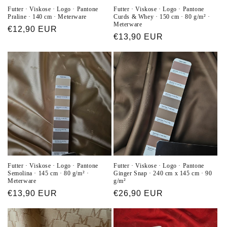
Futter · Viskose · Logo · Pantone
Futter · Viskose · Logo · Pantone
Praline · 140 cm · Meterware
Curds & Whey · 150 cm · 80 g/m² ·
Meterware
Normaler
€12,90 EUR
Normaler
€13,90 EUR
Preis
Preis
Futter · Viskose · Logo · Pantone
Futter · Viskose · Logo · Pantone
Semolina · 145 cm · 80 g/m² ·
Ginger Snap · 240 cm x 145 cm · 90
Meterware
g/m²
Normaler
€13,90 EUR
Normaler
€26,90 EUR
Preis
Preis