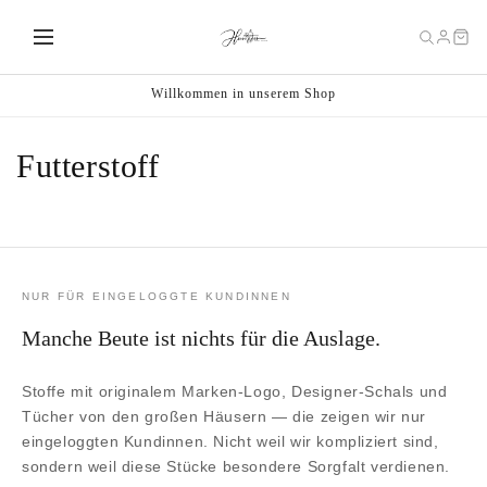
Direkt
zum
Inhalt
Willkommen in unserem Shop
K
Futterstoff
a
t
e
NUR FÜR EINGELOGGTE KUNDINNEN
g
Manche Beute ist nichts für die Auslage.
o
Stoffe mit originalem Marken-Logo, Designer-Schals und
r
Tücher von den großen Häusern — die zeigen wir nur
eingeloggten Kundinnen. Nicht weil wir kompliziert sind,
i
sondern weil diese Stücke besondere Sorgfalt verdienen.