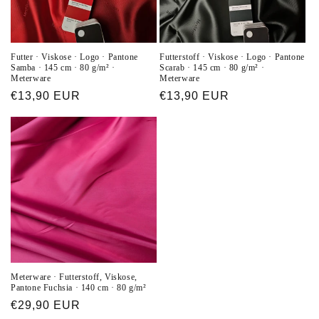
Futter · Viskose · Logo · Pantone
Futterstoff · Viskose · Logo · Pantone
Samba · 145 cm · 80 g/m² ·
Scarab · 145 cm · 80 g/m² ·
Meterware
Meterware
Normaler
€13,90 EUR
Normaler
€13,90 EUR
Preis
Preis
Meterware · Futterstoff, Viskose,
Pantone Fuchsia · 140 cm · 80 g/m²
Normaler
€29,90 EUR