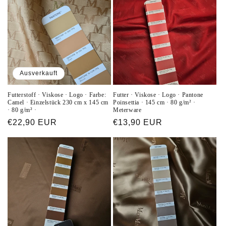
Ausverkauft
Futterstoff · Viskose · Logo · Farbe:
Futter · Viskose · Logo · Pantone
Camel · Einzelstück 230 cm x 145 cm
Poinsettia · 145 cm · 80 g/m² ·
· 80 g/m² ·
Meterware
Normaler
€22,90 EUR
Normaler
€13,90 EUR
Preis
Preis