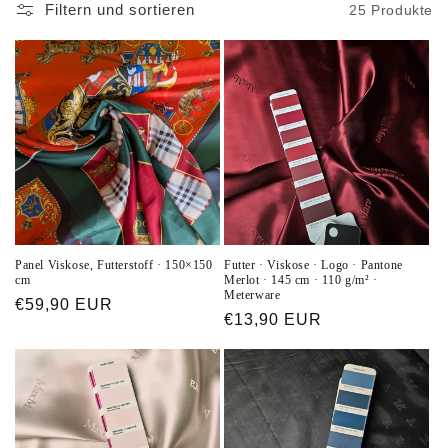
Filtern und sortieren
25 Produkte
Panel Viskose, Futterstoff · 150×150
Futter · Viskose · Logo · Pantone
cm
Merlot · 145 cm · 110 g/m² ·
Meterware
Normaler
€59,90 EUR
Normaler
€13,90 EUR
Preis
Preis