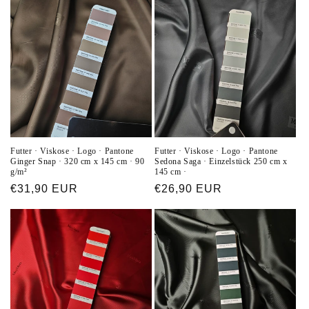
Futter · Viskose · Logo · Pantone
Futter · Viskose · Logo · Pantone
Ginger Snap · 320 cm x 145 cm · 90
Sedona Saga · Einzelstück 250 cm x
g/m²
145 cm ·
Normaler
€31,90 EUR
Normaler
€26,90 EUR
Preis
Preis