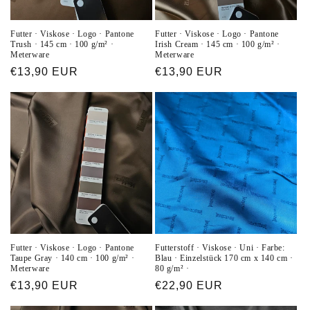
Futter · Viskose · Logo · Pantone
Futter · Viskose · Logo · Pantone
Trush · 145 cm · 100 g/m² ·
Irish Cream · 145 cm · 100 g/m² ·
Meterware
Meterware
Normaler
€13,90 EUR
Normaler
€13,90 EUR
Preis
Preis
Futter · Viskose · Logo · Pantone
Futterstoff · Viskose · Uni · Farbe:
Taupe Gray · 140 cm · 100 g/m² ·
Blau · Einzelstück 170 cm x 140 cm ·
Meterware
80 g/m² ·
Normaler
€13,90 EUR
Normaler
€22,90 EUR
Preis
Preis