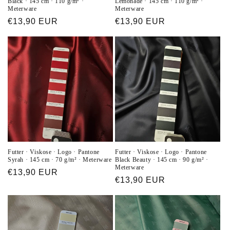
Black · 145 cm · 110 g/m² ·
Lemonade · 145 cm · 110 g/m² ·
Meterware
Meterware
Normaler
€13,90 EUR
Normaler
€13,90 EUR
Preis
Preis
Futter · Viskose · Logo · Pantone
Futter · Viskose · Logo · Pantone
Syrah · 145 cm · 70 g/m² · Meterware
Black Beauty · 145 cm · 90 g/m² ·
Meterware
Normaler
€13,90 EUR
Normaler
€13,90 EUR
Preis
Preis