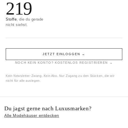
219
Stoffe
, die du gerade
nicht siehst.
JETZT EINLOGGEN →
NOCH KEIN KONTO? KOSTENLOS REGISTRIEREN →
Kein Newsletter-Zwang. Kein Abo. Nur Zugang zu den Stücken, die wir
nicht für alle auslegen.
Du jagst gerne nach Luxusmarken?
Alle Modehäuser entdecken