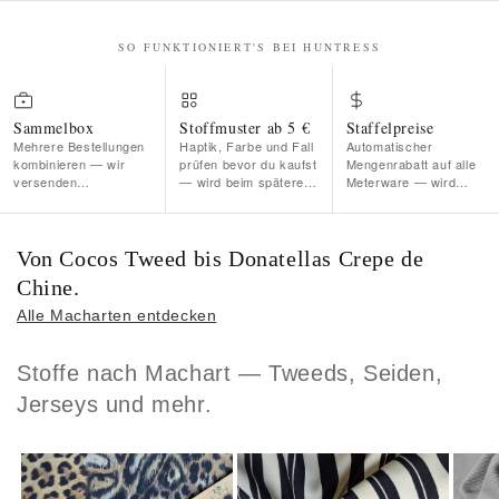
SO FUNKTIONIERT'S BEI HUNTRESS
Sammelbox
Stoffmuster ab 5 €
Staffelpreise
Mehrere Bestellungen
Haptik, Farbe und Fall
Automatischer
kombinieren — wir
prüfen bevor du kaufst
Mengenrabatt auf alle
versenden
— wird beim späteren
Meterware — wird
automatisch sobald
Meterware-Kauf
direkt im Warenkorb
deine Freigrenze
vollständig
abgezogen, kein Code
erreicht ist. Kostenlos,
angerechnet. Kein
nötig.
kein Aufwand.
Risiko.
Von Cocos Tweed bis Donatellas Crepe de
Chine.
Alle Macharten entdecken
Stoffe nach Machart — Tweeds, Seiden,
Jerseys und mehr.