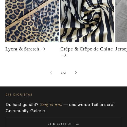
Lycra & Stretch
Crêpe & Crêpe de Chine
Jerse
von
1
/
2
DIE DIORISTAS
Du hast genäht?
— und werde Teil unserer
Zeig es uns
Community-Galerie.
ZUR GALERIE →