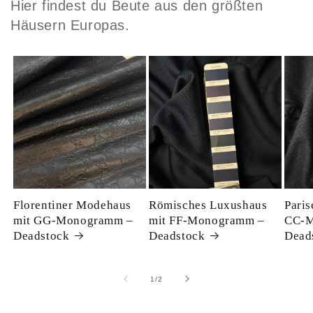
Hier findest du Beute aus den größten
Häusern Europas.
Florentiner Modehaus
Römisches Luxushaus
Paris
mit GG-Monogramm –
mit FF-Monogramm –
CC-M
Deadstock
Deadstock
Dead
von
1
/
2