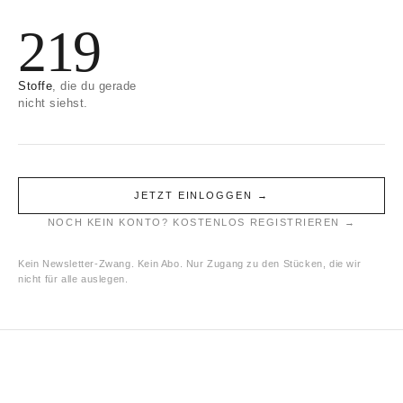
e
219
:
Stoffe
, die du gerade
nicht siehst.
JETZT EINLOGGEN →
NOCH KEIN KONTO? KOSTENLOS REGISTRIEREN →
Kein Newsletter-Zwang. Kein Abo. Nur Zugang zu den Stücken, die wir
nicht für alle auslegen.