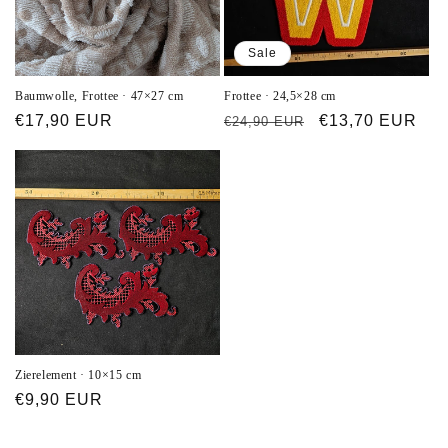
Sale
Baumwolle, Frottee · 47×27 cm
Frottee · 24,5×28 cm
Normaler
€17,90 EUR
Normaler
Verkaufspreis
€13,70 EUR
€24,90 EUR
Preis
Preis
Zierelement · 10×15 cm
Normaler
€9,90 EUR
Preis