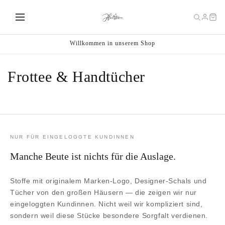
Direkt
zum
Inhalt
Willkommen in unserem Shop
K
Frottee & Handtücher
a
t
e
NUR FÜR EINGELOGGTE KUNDINNEN
g
Manche Beute ist nichts für die Auslage.
o
Stoffe mit originalem Marken-Logo, Designer-Schals und
r
Tücher von den großen Häusern — die zeigen wir nur
eingeloggten Kundinnen. Nicht weil wir kompliziert sind,
i
sondern weil diese Stücke besondere Sorgfalt verdienen.