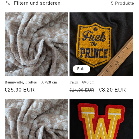
Filtern und sortieren
5 Produkte
Sale
Baumwolle, Frottee · 80×28 cm
Patch · 6×8 cm
Normaler
€25,90 EUR
Normaler
Verkaufspreis
€8,20 EUR
€14,90 EUR
Preis
Preis