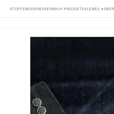
Direkt
zum
STOFFE
MODEHÄUSER
NACH PROJEKT
SALE
NEU ✦
ÜBER
Inhalt
Zu
Produktinformationen
springen