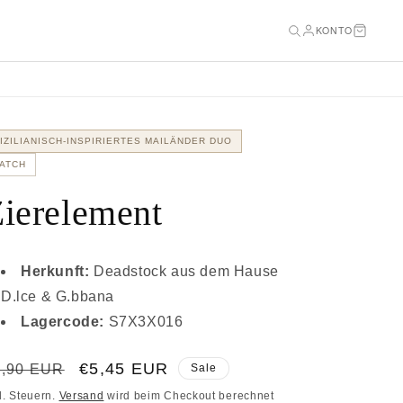
KONTO
IZILIANISCH-INSPIRIERTES MAILÄNDER DUO
ATCH
ierelement
Herkunft:
Deadstock aus dem Hause
D.lce & G.bbana
Lagercode:
S7X3X016
ormaler
Verkaufspreis
€5,45 EUR
9,90 EUR
Sale
eis
l. Steuern.
Versand
wird beim Checkout berechnet