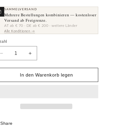
SAMMELVERSAND
Mehrere Bestellungen kombinieren — kostenloser
Versand ab Freigrenze.
AT ab € 70 · DE ab € 200 · weitere Länder
Alle Konditionen →
zahl
zahl
Verringere
Erhöhe
die
die
Menge
Menge
für
für
In den Warenkorb legen
Zierelement
Zierelement
Share