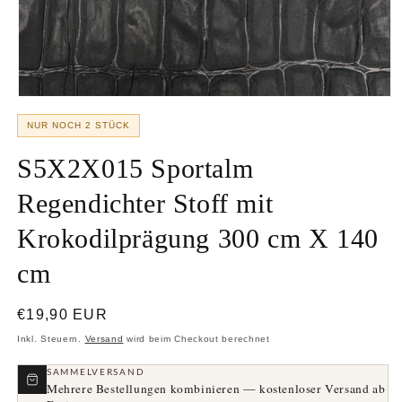
Medien
1
NUR NOCH 2 STÜCK
in
Modal
öffnen
S5X2X015 Sportalm
Regendichter Stoff mit
Krokodilprägung 300 cm X 140
cm
Normaler
€19,90 EUR
Preis
Inkl. Steuern.
Versand
wird beim Checkout berechnet
SAMMELVERSAND
Mehrere Bestellungen kombinieren — kostenloser Versand ab