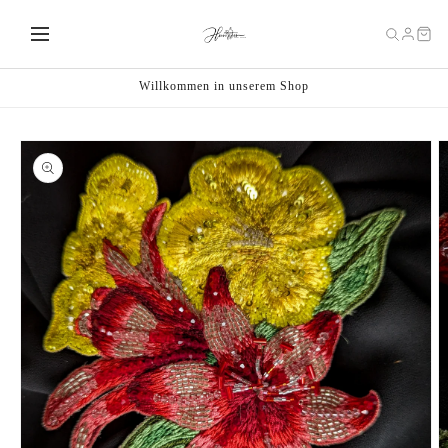
Direkt
zum
Inhalt
Willkommen in unserem Shop
oduktinformationen
ringen