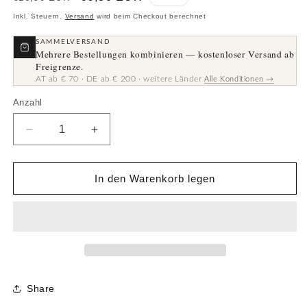
Preis
Inkl. Steuern.
Versand
wird beim Checkout berechnet
SAMMELVERSAND
Mehrere Bestellungen kombinieren — kostenloser Versand ab
Freigrenze.
AT ab € 70 · DE ab € 200 · weitere Länder
Alle Konditionen →
Anzahl
Anzahl
Verringere
Erhöhe
die
die
Menge
Menge
für
für
In den Warenkorb legen
Patch
Patch
·
·
12×15
12×15
cm
cm
Share