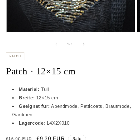
Medien
M
1
2
in
in
von
1
/
3
Modal
M
öffnen
ö
PATCH
Patch · 12×15 cm
Material:
Tüll
Breite:
12×15 cm
Geeignet für:
Abendmode, Petticoats, Brautmode,
Gardinen
Lagercode:
L4X2X010
Normaler
Verkaufspreis
€9,30 EUR
€16,90 EUR
Sale