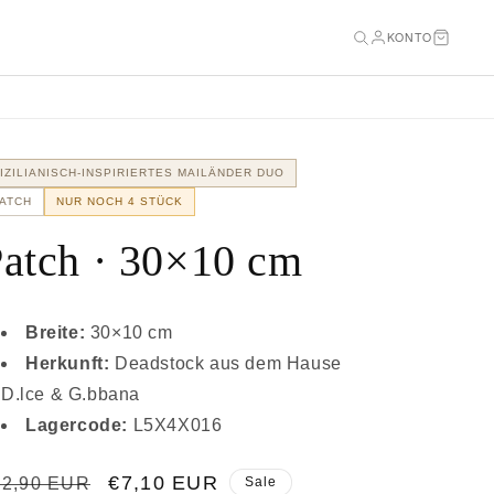
KONTO
IZILIANISCH-INSPIRIERTES MAILÄNDER DUO
ATCH
NUR NOCH 4 STÜCK
atch · 30×10 cm
Breite:
30×10 cm
Herkunft:
Deadstock aus dem Hause
D.lce & G.bbana
Lagercode:
L5X4X016
ormaler
Verkaufspreis
€7,10 EUR
12,90 EUR
Sale