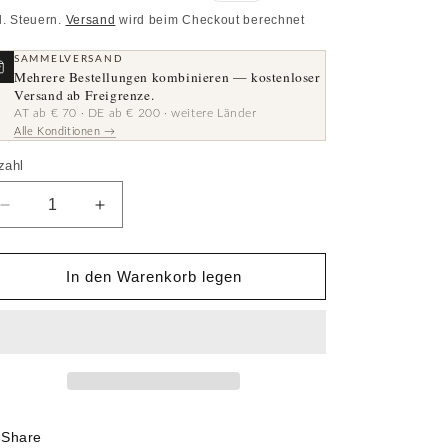
eis
l. Steuern.
Versand
wird beim Checkout berechnet
SAMMELVERSAND
Mehrere Bestellungen kombinieren — kostenloser
Versand ab Freigrenze.
AT ab € 70 · DE ab € 200 · weitere Länder
Alle Konditionen →
zahl
zahl
Verringere
Erhöhe
die
die
Menge
Menge
für
für
In den Warenkorb legen
Patch
Patch
·
·
30×10
30×10
cm
cm
Share