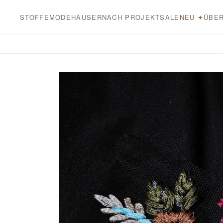
Direkt
zum
STOFFE
MODEHÄUSER
NACH PROJEKT
SALE
NEU ✦
ÜBER
Inhalt
Zu
Produktinformationen
springen