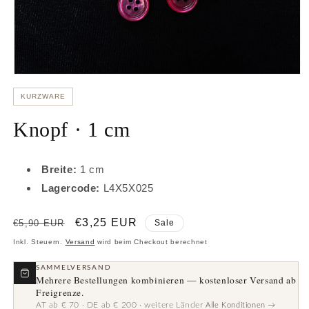
Medien
1
KURZWARE
in
Modal
öffnen
Knopf · 1 cm
Breite:
1 cm
Lagercode:
L4X5X025
Normaler
Verkaufspreis
€3,25 EUR
€5,90 EUR
Sale
Preis
Inkl. Steuern.
Versand
wird beim Checkout berechnet
SAMMELVERSAND
Mehrere Bestellungen kombinieren — kostenloser Versand ab
Freigrenze.
AT ab € 70 · DE ab € 200 · weitere Länder
Alle Konditionen →