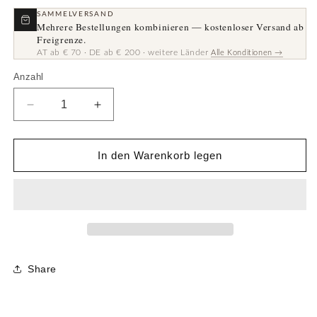
SAMMELVERSAND
Mehrere Bestellungen kombinieren — kostenloser Versand ab
Freigrenze.
AT ab € 70 · DE ab € 200 · weitere Länder
Alle Konditionen →
Anzahl
Anzahl
Verringere
Erhöhe
die
die
Menge
Menge
für
für
In den Warenkorb legen
Patch
Patch
·
·
13
13
cm
cm
Share