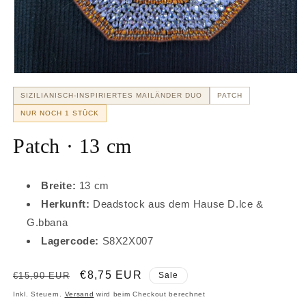
Medien
1
SIZILIANISCH-INSPIRIERTES MAILÄNDER DUO
PATCH
in
Modal
NUR NOCH 1 STÜCK
öffnen
Patch · 13 cm
Breite:
13 cm
Herkunft:
Deadstock aus dem Hause D.lce &
G.bbana
Lagercode:
S8X2X007
Normaler
Verkaufspreis
€8,75 EUR
€15,90 EUR
Sale
Preis
Inkl. Steuern.
Versand
wird beim Checkout berechnet